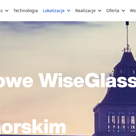
ss
Technologia
Lokalizacje
Realizacje
Oferta
Ws
mowe WiseGlas
e
orskim