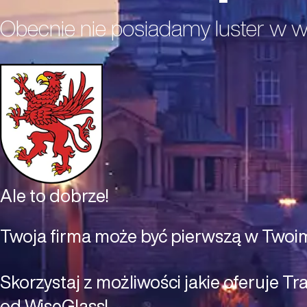
Obecnie nie posiadamy luster w
Ale to dobrze!
Twoja firma może być pierwszą w Twoim
Skorzystaj z możliwości jakie oferuje Tr
od WiseGlass!