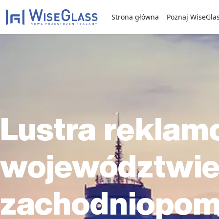
Strona główna
Poznaj WiseGla
Lustra rekla
województwi
zachodniopom