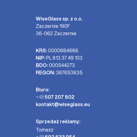
WiseGlass sp. z o.o.
Zaczernie 190F
36-062 Zaczernie
KRS:
0000684686
NIP:
PL 813 37 49 103
BDO:
000544273
REGON:
367653835
Biuro:
+48
507 207 802
kontakt@wiseglass.eu
Sprzedaż reklamy:
Tomasz