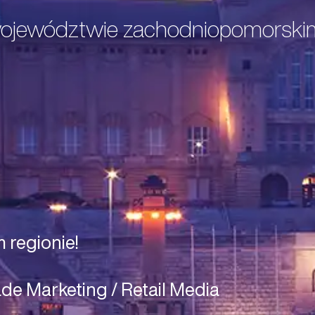
 województwie zachodniopomorski
 regionie!
ade Marketing / Retail Media