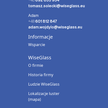
+48
692 633 954
tomasz.solecki@wiseglass.eu
Adam
+48
601 812 847
adam.wojdylo@wiseglass.eu
Informacje
Wsparcie
WiseGlass
O firmie
Historia firmy
Ludzie WiseGlass
Lokalizacje luster
(mapa)