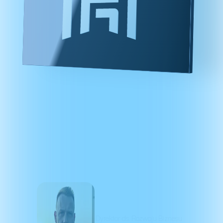
Chcesz zlecić
kampanię w sieci WiseGlass
lub zbudować
własną sieć Trade Marketing?
Tomasz Solecki
Dyrektor ds. Rozwoju Biznesu