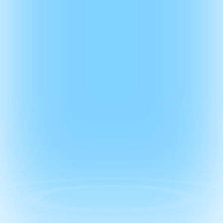
Historia firmy
Ludzie WiseGlass
Lokalizacje luster (mapa)
Oferta
Kup reklamę w sieci WiseGlass
Trade Marketing
WiseGlass.online
© WiseGlass sp. z o.o. 2021 - 2026. Wszystkie prawa
zastrzeżone.
Polityka prywatności