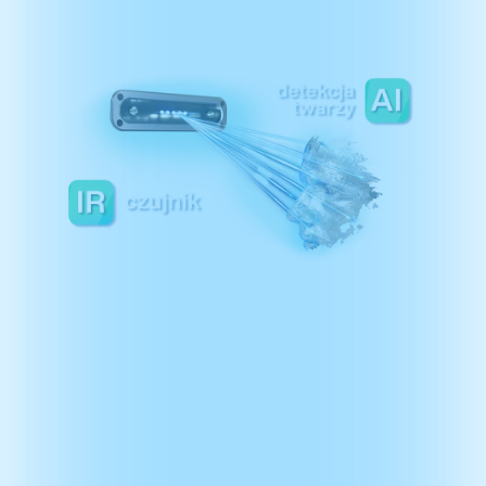
Zaawansowane
czujniki
i sztuczna inteligencja.