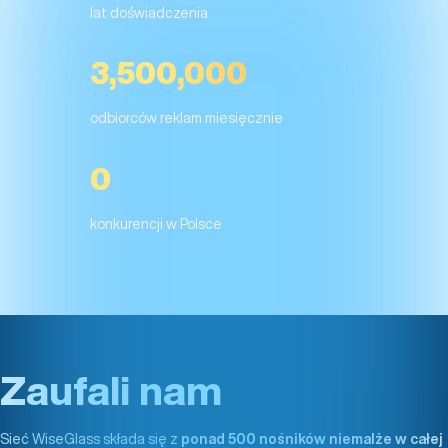
lat doświadczenia
3,500,000
odbiorców reklam miesięcznie
0
konkurencji w Polsce
Zaufali nam
Sieć WiseGlass składa się z
ponad 500 nośników niemalże w całej