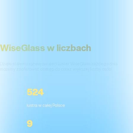
DOŚWIADCZENIE I SKUTECZNOŚĆ
WiseGlass w liczbach
Dzięki stałemu rozwojowi sieci luster WiseGlass każdego dnia
możemy zaoferować dostęp do coraz większej liczby osób!
524
lustra w całej Polsce
9