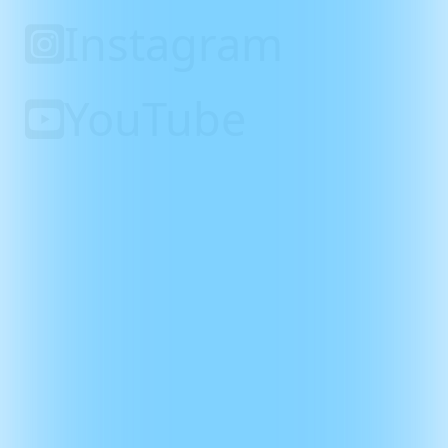
Instagram
YouTube
WiseGlass sp. z o.o.
Zaczernie 190F
36-062 Zaczernie
KRS:
0000684686
NIP:
PL 813 37 49 103
BDO:
000544273
REGON:
367653835
Biuro: