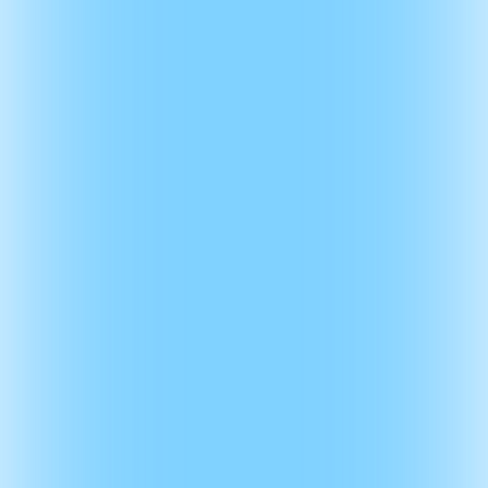
+48
507 207 802
kontakt@wiseglass.eu
Sprzedaż reklamy:
Tomasz
+48
692 633 954
tomasz.solecki@wiseglass.eu
Adam
+48
601 812 847
adam.wojdylo@wiseglass.eu
Informacje
Wsparcie
WiseGlass
O firmie