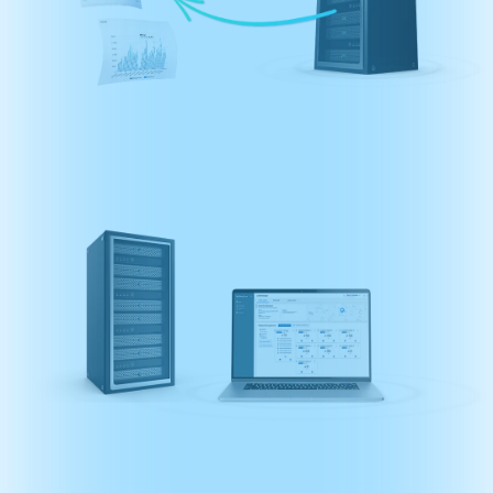
Statystyki i analityka
realnych obejrzeń reklam.
Panel online
– targetowanie,
harmonogramy, geofencing.