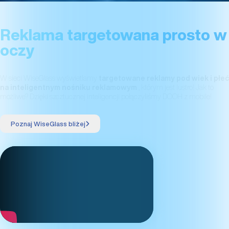
INTELIGENTNE LUSTRA REKLAMOWE
Reklama targetowana prosto w
oczy
W sieci WiseGlass wyświetlamy
targetowane reklamy pod wiek i płeć
na inteligentnym nośniku reklamowym
, którym jest lustro! Jak to
możliwe? Dzięki szcztucznej inteligencji połączyliśmy DOOH z mobile!
Poznaj WiseGlass bliżej