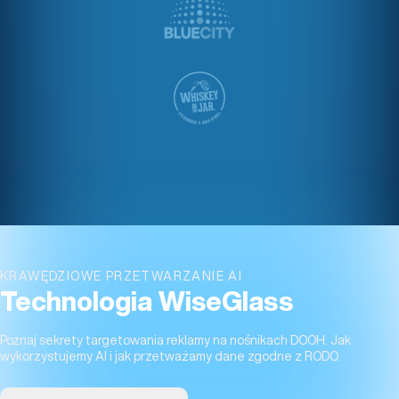
KRAWĘDZIOWE PRZETWARZANIE AI
Technologia WiseGlass
Poznaj sekrety targetowania reklamy na nośnikach DOOH. Jak
wykorzystujemy AI i jak przetważamy dane zgodne z RODO.