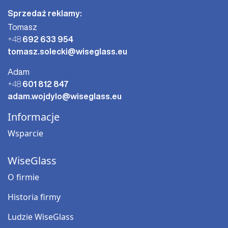
Sprzedaż reklamy:
Tomasz
+48
692 633 954
tomasz.solecki@wiseglass.eu
Adam
+48
601 812 847
adam.wojdylo@wiseglass.eu
Informacje
Wsparcie
WiseGlass
O firmie
Historia firmy
Ludzie WiseGlass