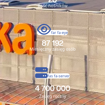
Ilość nośników
far fa-eye
87 192
Miesięczny zasięg osób
fas fa-server
4 700 000
Zasięg roczny