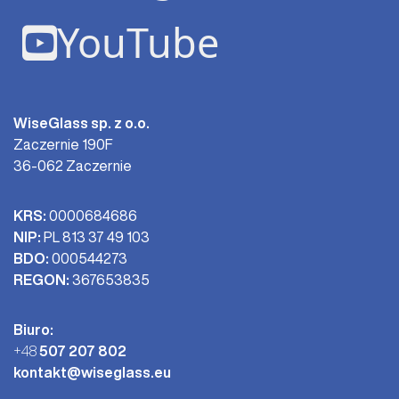
YouTube
WiseGlass sp. z o.o.
Zaczernie 190F
36-062 Zaczernie
KRS:
0000684686
NIP:
PL 813 37 49 103
BDO:
000544273
REGON:
367653835
Biuro:
+48
507 207 802
kontakt@wiseglass.eu