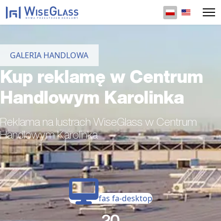
Wybierz swój 
GALERIA HANDLOWA
Kup reklamę w Centrum
Handlowym Karolinka
Reklama na lustrach WiseGlass w Centrum
Handlowym Karolinka
fas fa-desktop
20